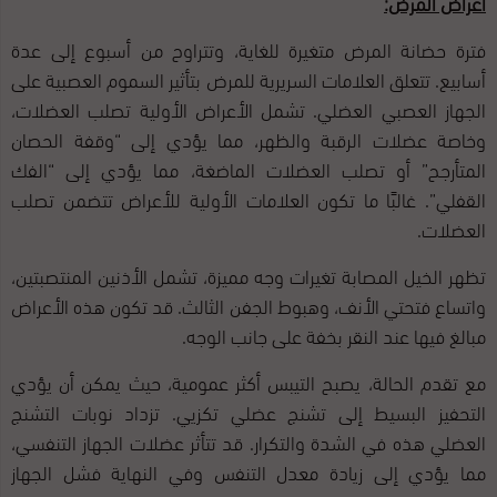
أعراض المرض:
فترة حضانة المرض متغيرة للغاية، وتتراوح من أسبوع إلى عدة
أسابيع. تتعلق العلامات السريرية للمرض بتأثير السموم العصبية على
الجهاز العصبي العضلي. تشمل الأعراض الأولية تصلب العضلات،
وخاصة عضلات الرقبة والظهر، مما يؤدي إلى “وقفة الحصان
المتأرجح” أو تصلب العضلات الماضغة، مما يؤدي إلى “الفك
القفلي”. غالبًا ما تكون العلامات الأولية للأعراض تتضمن تصلب
العضلات.
تظهر الخيل المصابة تغيرات وجه مميزة، تشمل الأذنين المنتصبتين،
واتساع فتحتي الأنف، وهبوط الجفن الثالث. قد تكون هذه الأعراض
مبالغ فيها عند النقر بخفة على جانب الوجه.
مع تقدم الحالة، يصبح التيبس أكثر عمومية، حيث يمكن أن يؤدي
التحفيز البسيط إلى تشنج عضلي تكزيي. تزداد نوبات التشنج
العضلي هذه في الشدة والتكرار. قد تتأثر عضلات الجهاز التنفسي،
مما يؤدي إلى زيادة معدل التنفس وفي النهاية فشل الجهاز