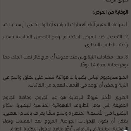
الوقاية من المرض:
1. مراعاة التعقيم أثناء العمليات الجراحية أو الولادة في الإسطبلات.
2. التحصين ضد المرض باستخدام برامج التحصين المناسبة حسب
وصف الطبيب البيطري.
3. حقن مضادات التيتانوس عند حدوث أي جرح غائر تحت الجلد، مما
يوفر حماية لمدة 14 يومًا.
الكلوستريديوم تيتاني بكتيريا لا هوائية تنتشر على نطاق واسع في
التربة ويمكن أن توجد في الأمعاء للعديد من الكائنات.
الطريق الأكثر شيوعًا للإصابة هو عبر الجروح، وخاصة الجروح
العميقة التي توفر الظروف اللاهوائية المناسبة للبكتيريا. تتكاثر
البكتيريا في الأنسجة المتضررة وتنتج سمًا يعرف بالسم العصبي.
يمكن أن تكون الإجراءات الجراحية، الجروح بعد العمليات وبقاء
الأغشية الجنينية في الأفراس أيضًا منافذ لدخول البكتيريا الضارة.