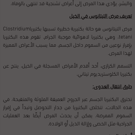
والبشر. يؤدي هذا المرض إلى أعراض تشنجية قد تنتهي بالوفاة.
تعريف
مرض التيتانوس في الخيل
مرض التيتانوس هو حالة بكتيرية خطيرة تسببها بكتيرياClostridium
tetani، وهي بكتيريا لاهوائية موجبة الجرام. تقوم هذه البكتيريا
بإفراز نوعين من السموم داخل الجسم، مما يسبب الأعراض المميزة
لهذا المرض.
التسمم الكزازي، أحد أقدم الأمراض المسجلة في الخيل، ينتج عن
بكتيريا الكلوستريديوم تيتاني.
طرق انتقال العدوى:
تخترق البكتيريا الجسم عبر الجروح العميقة الملوثة والمتقيحة. في
هذه الحالات، تتخلص البكتيريا من جدار التحوصل وتبدأ في إفراز
السموم الممرضة. يمكن أن يحدث المرض أيضًا بعد العمليات
الجراحية مثل الخصى وإزالة الذيل أو الولادة.