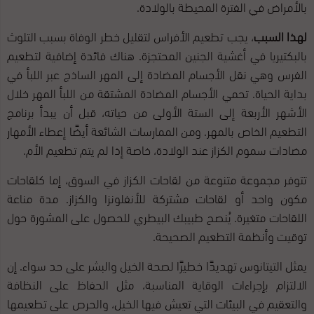
بالأمراض في الفترة المحيطة بالولادة.
لهذا السبب
، يجب تطعيم الأفراس لتقليل خطر الوفاة بسبب التلوث
بالبكتيريا في أغشية الجنين المحتجزة. هناك فائدة إضافية لتطعيم
الفرس وهي نقل الأجسام المضادة إلى المهر الساذج عبر اللبأ في
بداية الحياة. تحمي الأجسام المضادة المشتقة من اللبأ المهر خلال
الأشهر الأربعة إلى الستة الأولى من حياته، قبل أن يبدأ برنامج
التطعيم الخاص بالمهر. ومن الممارسات الشائعة أيضًا إعطاء الأمهار
مضادات سموم الكزاز عند الولادة، خاصة إذا لم يتم تطعيم الأم.
تتوفر مجموعة متنوعة من لقاحات الكزاز في السوق، إما كلقاحات
مكون واحد أو لقاحات مشتركة للأنفلونزا والكزاز. مدة مناعة
اللقاحات متغيرة. يُنصح طبيبك البيطري للحصول على المشورة حول
توقيت وأنظمة التطعيم الصحيحة.
يمثل التيتانوس تهديدًا خطيرًا لصحة الخيل والبشر على حد سواء. إن
الالتزام بإجراءات الوقاية المناسبة، مثل الحفاظ على النظافة
والتعقيم في البيئات التي تعيش فيها الخيل، والحرص على تطعيمها