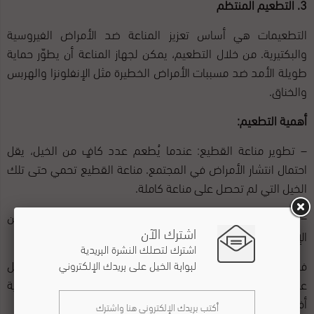
3. التطعيم المنتظم
التطعيمات هي أساس تعزيز المناعة ضد الأمراض الفيروسية
والبكتيرية. من خلال التطعيم، يمكن لجهاز المناعة أن يطوّر حماية
طويلة الأمد ضد مسببات الأمراض الخطيرة مثل الإنفلونزا والهربس
والخناق.
أهمية التطعيم:
– تطوير مناعة القطيع: عندما يُطعم عدد كافٍ من الخيل، يقل
احتمال انتشار الأمراض في المجتمع. مناعة القطيع تحمي حتى تلك
الخيل التي لم تحصل على مناعة كاملة.
– الوقاية من الأمراض المميتة: يمكن أن تقي التطعيمات الخيل من
اشترك الآن
الإصابة بأمراض قد تكون قاتلة أو تسبب مشكلات صحية خطيرة.
اشترك لتصلك النشرة البريدية
في بريطانيا، تشير التقديرات إلى أن أقل من 50% من الخيل تحصل
لبوابة الخيل على بريدك الإلكتروني
على تطعيم ضد الإنفلونزا، وهي نسبة يجب زيادتها لضمان حماية
أفضل.