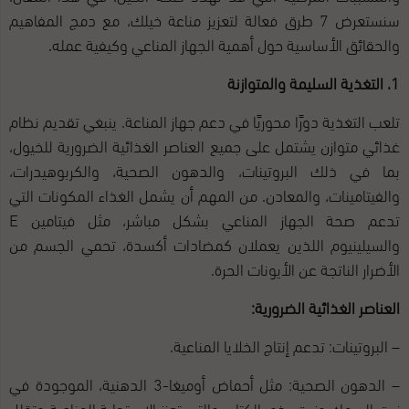
سنستعرض 7 طرق فعالة لتعزيز مناعة خيلك، مع دمج المفاهيم
والحقائق الأساسية حول أهمية الجهاز المناعي وكيفية عمله.
1. التغذية السليمة والمتوازنة
تلعب التغذية دورًا محوريًا في دعم جهاز المناعة. ينبغي تقديم نظام
غذائي متوازن يشتمل على جميع العناصر الغذائية الضرورية للخيول،
بما في ذلك البروتينات، والدهون الصحية، والكربوهيدرات،
والفيتامينات، والمعادن. من المهم أن يشمل الغذاء المكونات التي
تدعم صحة الجهاز المناعي بشكل مباشر، مثل فيتامين E
والسيلينيوم اللذين يعملان كمضادات أكسدة، تحمي الجسم من
الأضرار الناتجة عن الأيونات الحرة.
العناصر الغذائية الضرورية:
– البروتينات: تدعم إنتاج الخلايا المناعية.
– الدهون الصحية: مثل أحماض أوميغا-3 الدهنية، الموجودة في
زيت السمك وزيت بذور الكتان، والتي تعزز الاستجابة المناعية وتقلل