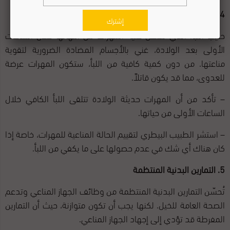
4. ضمان حصول المهرات حديثة الولادة على اللبأ
إشترك
حليب اللبأ، الذي تحصل عليه المهرات من أمهاتها خلال الساعات
الأولى بعد الولادة، غني بالأجسام المضادة الضرورية لتقوية
مناعتها. من دون كمية كافية من اللبأ، ستكون المهرات عرضة
للعدوى، مما قد يكون قاتلاً.
– تأكد من أن المهرات حديثة الولادة تتلقى اللبأ الكافي خلال
الساعات الأولى من حياتها.
– استشر الطبيب البيطري لتقييم الحالة المناعية للمهرات، خاصة إذا
كان هناك أي شك في عدم حصولها على ما يكفي من اللبأ.
5. التمارين البدنية المنتظمة
تُحسّن التمارين البدنية المنتظمة من وظائف الجهاز المناعي وتدعم
الصحة العامة للخيل. لكنها يجب أن تكون متوازنة، حيث أن التمارين
المفرطة قد تؤدي إلى إجهاد الجهاز المناعي.