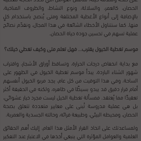
الحصان، كالعمر، والسلالة، ونوع النشاط، والظروف المناخية،
بالإضافة إلى أنواع الأغطية المختلفة ومتى يُنصح باستخدام كلٍ
منها. كما سنتناول الأخطاء الشائعة في هذا المجال، ونقدّم نصائح
عملية تسهم في تحسين جودة حياة الحصان.
موسم تغطية الخيول يقترب… فهل تعلم متى وكيف تغطي خيلك؟
مع بداية انخفاض درجات الحرارة، وتساقط أوراق الأشجار، واقتراب
شهور الشتاء الباردة، يبدأ موسم تغطية الخيول في الظهور على
الساحة. وفي هذا التوقيت من كل عام، يجد مربو الخيول أنفسهم
أمام قرار دقيق قد يبدو بسيطًا في ظاهره، ولكنه في الحقيقة أكثر
تعقيدًا مما يُعتقد. فمسألة تغطية الخيل ليست مجرد خيار عشوائي،
بل هي عملية مدروسة تُبنى على معايير متعددة تتعلق بصحة
الحصان، ومحيطه البيئي، وطبيعة فرائه، وحالته الجسدية والعمرية.
ولمساعدتك على اتخاذ القرار الأمثل هذا العام، إليك أهم الحقائق
العلمية والعوامل المؤثرة التي ينبغي أخذها في الاعتبار عند التفكير