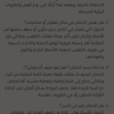
الاحتفاظ بالحرارة، ويعتمد هذا أيضًا على نوع القص والظروف
البيئية المحيطة.
هل يعيش الحصان في مكان مفتوح أو مكشوف؟
الخيول التي تعيش في الخارج بدون مأوى أو سقف يحميها من
الأمطار والرياح تكون أكثر عرضة لتقلبات الطقس، وبالتالي فإن
البطانية تُعد وسيلة ضرورية لتوفير الحماية والدفء، لاسيما
في ظروف الطقس الصعبة كالأمطار الباردة والثلوج
والعواصف.
ما حالة جسم الحصان؟ (هل هو نحيف أم ممتلئ؟)
الحصان النحيف لا يمتلك طبقة دهنية كافية لحمايته من البرد،
وبالتالي يحتاج إلى عناية إضافية وتغطية مناسبة. أما الحصان
ذو البنية الجيدة فقد يتحمل البرودة بشكل أفضل دون الحاجة
المُلِحّة للتبطين، إلا في الظروف القاسية.
هل الحصان كبير في السن؟
الخيول المُسنّة تعاني عادة من ضعف القدرة على امتصاص