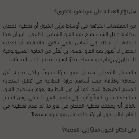
هل تؤثر التغطية على نمو الفرو الشتوي؟
من المعتقدات الشائعة في أوساط مربّي الخيول أن تغطية الحصان
ببطانية خلال الشتاء يمنع نمو الفرو الشتوي الطبيعي. غير أن هذا
الاعتقاد لا يستند إلى أساس علمي دقيق. فالحقيقة أن تغطية
الحصان لا تُعيق نمو الفرو نفسه، بل تُقلّل من الحاجة الفسيولوجية
للحصان إلى إنتاج فرو سميك، نظرًا لوجود مصدر خارجي للتدفئة.
فالحصان المُغطى سيظل ينمو فروًا شتوياً، ولكن بدرجة أقل
سماكة وكثافة، حيث تُساهم حرارة البطانية في تقليل استجابة
الجسم الطبيعية للبرد. كما أن وزن البطانية يقوم بتسطيح الفرو،
مما يجعله يبدو ناعماً وأقرب إلى ملمس الفرو الصيفي. ومن الجدير
بالذكر أنه يمكنك تغطية الحصان في عامٍ ما، ثم عدم تغطيته في
العام التالي، دون أن يؤثر ذلك على نمو فروه مستقبلاً.
متى تحتاج الخيول فعليًا إلى التغطية؟