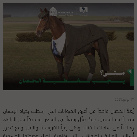
17 يوليو,2025
يُعدّ الحصان واحداً من أعرق الحيوانات التي ارتبطت بحياة الإنسان
منذ آلاف السنين، حيث مثّل رفيقاً في السفر، وشريكاً في الزراعة،
وجندياً في ساحات القتال، وحتى رمزاً للفروسية والنبل. ومع تطور
أساليب العناية بالحيوانات، باتت رفاهية الخيل وصحتها الجسدية