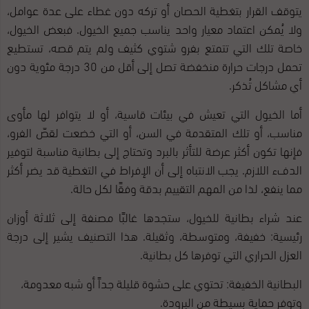
يتوقف القرار بتغطية الحصان أو تركه دون غطاء على عدة عوامل،
ولا يُمكن اعتماد معيار واحد يناسب جميع الخيول. فبعض الخيول،
خاصة تلك التي تتمتع بفرو شتوي كثيف ولم يتم قصه، تستطيع
تحمل درجات حرارة منخفضة تصل إلى أقل من 30 درجة مئوية دون
أي مشاكل تُذكر.
أما الخيول التي تعيش في بيئات قاسية، أو لا يتوافر لها مأوى
مناسب، أو تلك المتقدمة في السن، أو التي خضعت لقصّ الفرو،
فإنها تكون أكثر عرضة للتأثر بالبرد وتحتاج إلى بطانية مناسبة لتوفير
الدفء اللازم. يجب الانتباه إلى أن الإفراط في التغطية قد يضر أكثر
مما ينفع، لذا من المهم التقييم بدقة وفقًا لكل حالة.
عند شراء بطانية للخيول، ستجدها غالبًا مصنفة إلى ثلاثة أوزان
رئيسية: خفيفة، ومتوسطة، وثقيلة. هذا التصنيف يشير إلى درجة
العزل الحراري التي توفرها كل بطانية.
البطانية الخفيفة: تحتوي على حشوة قليلة جداً أو شبه معدومة،
وتوفر حماية بسيطة من البرودة.