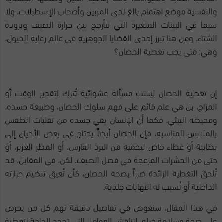
والنفسية موضع اهتمام بالغ لدى المربين وأصحاب الإسطبلات، ولا
سيما في البيئات المتغيرة التي تتأرجح بين حرارة الصيف وبرودة
الشتاء. ومن هنا تبرز إحدى القضايا الجوهرية في عالم رعاية الخيول،
وهي: متى يجب تغطية الحصان؟
إن تغطية الحصان ليست مسألة عشوائية تُترك لتقدير الوقت أو
المزاج، بل هي علم قائم على فهم سلوك الحصان، وطبيعة جسده،
ومحيطه البيئي. فكما أن الإنسان يقي جسده من تقلبات الطقس
بالملابس المناسبة، فإن الحصان أيضاً يحتاج في بعض الأحيان إلى
بطانية أو غطاء خاص ليحميه من البرد القارس، أو المطر الغزير، أو
حتى من الحشرات المزعجة في فصل الصيف. لكن، في المقابل، قد
تُلحق التغطية الزائدة ضرراً بصحة الحصان، كأن تُعيق تنظيم حرارته
الداخلية أو تُسبب له التهابات جلدية.
في هذا المقال، سنغوص في تفاصيل دقيقة تهم كل من يحرص
على صحة وسلامة خيله، لنناقش العوامل التي تحدد الحاجة لتغطية