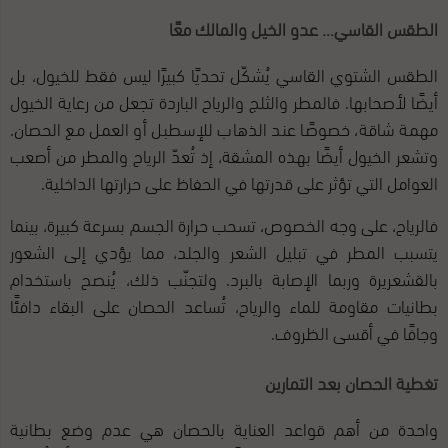
الطقس القاسي… عدو الخيل والمالك معًا
الطقس الشتوي القاسي يُشكّل تحديًا كبيرًا ليس فقط للخيول، بل
أيضًا لأصحابها. فالمطر والثلج والرياح الباردة تجعل من رعاية الخيول
مهمة شاقة، خصوصًا عند الذهاب للإسطبل أو العمل مع الحصان.
وتشعر الخيول أيضًا بهذه المشقة، إذ تُعدّ الرياح والمطر من أصعب
العوامل التي تؤثر على قدرتها في الحفاظ على حرارتها الداخلية.
فالرياح، على وجه الخصوص، تسحب حرارة الجسم بسرعة كبيرة، بينما
يتسبب المطر في تبليل الشعر والجلد، مما يؤدي إلى الشعور
بالقشعريرة وربما الإصابة بالبرد. ولتجنّب ذلك، يُنصح باستخدام
بطانيات مقاومة للماء والرياح، تُساعد الحصان على البقاء دافئًا
وجافًا في أقسى الظروف.
تغطية الحصان بعد التمارين
واحدة من أهم قواعد العناية بالحصان هي عدم وضع بطانية