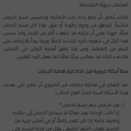
العلامات سهلة الملاحظة.
لذلك، يُنصح بأن تضع يدك تحت البطانية، وتتحسس جسم الحصان
مباشرةً، لتتحقق من وجود رطوبة أو عرق. فإذا كان جسم الحصان
مبللًا، فهذا يعني أن حرارته قد ارتفعت أكثر من اللازم، وقد يتسبب
هذا البلل في شعوره بالبرد الشديد لاحقًا، وربما يبدأ بالارتجاف على
الرغم من التغطية. ومن هنا تظهر أهمية التوازن في التبطين؛
فالدفء الزائد قد ينعكس سلبًا تمامًا كما يفعل البرد القارس.
ستة أسئلة ضرورية قبل اتخاذ قرار تغطية الحصان:
عند التفكير في تغطية حصانك، من الضروري أن تطرح على نفسك
هذه الأسئلة الستة لتتخذ القرار الصائب:
هل تم قص شعر جسم الحصان؟
إذا كانت الإجابة نعم، فغالبًا ما سيحتاج الحصان إلى بطانية
إضافية، خاصة إذا كان القص كاملاً أو في أماكن كبيرة من
الجسم. فغياب الشعر الطبيعي يقلل من قدرة الجسم على