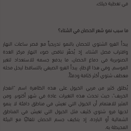
في تغطية خيلك.
ما سبب نمو شعر الحصان في الشتاء؟
يبدأ الفرو الشتوي للحصان بالنمو تدريجياً مع قصر ساعات النهار
واقتراب فصل الشتاء، إذ يُحفّز تناقص ضوء النهار مركز الغدة
الصنوبرية في دماغ الحصان، ما يدفع جسمه للاستعداد لتغير
الموسم. وفي هذا الإطار، يبدأ الفرو الصيفي بالتساقط ليحل محله
معطف شتوي أكثر كثافة ودفئاً.
يُطلق كثير من مربي الخيول على هذه الظاهرة اسم “انفجار
الخريف”، حيث تحدث هذه التغيرات عادة في شهر أكتوبر. ومن
المثير للاهتمام أن الخيول التي تعيش في مناطق دافئة لا ينمو
لديها فرو شتوي كثيف مثل الخيول التي تعيش في المناطق
الشمالية أو الباردة، إذ يتكيف جسم الحصان تلقائيًا مع البيئة
المحيطة به.