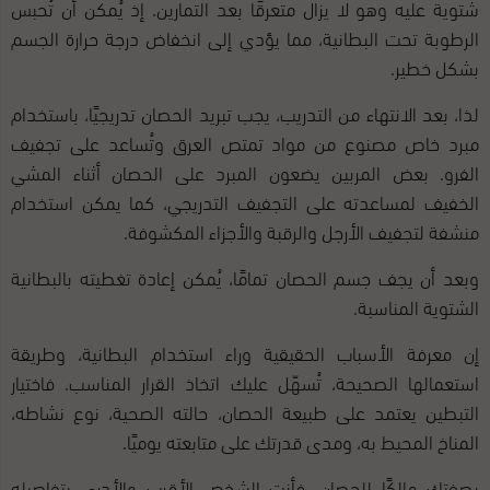
شتوية عليه وهو لا يزال متعرقًا بعد التمارين. إذ يُمكن أن تُحبس
الرطوبة تحت البطانية، مما يؤدي إلى انخفاض درجة حرارة الجسم
بشكل خطير.
لذا، بعد الانتهاء من التدريب، يجب تبريد الحصان تدريجيًا، باستخدام
مبرد خاص مصنوع من مواد تمتص العرق وتُساعد على تجفيف
الفرو. بعض المربين يضعون المبرد على الحصان أثناء المشي
الخفيف لمساعدته على التجفيف التدريجي، كما يمكن استخدام
منشفة لتجفيف الأرجل والرقبة والأجزاء المكشوفة.
وبعد أن يجف جسم الحصان تمامًا، يُمكن إعادة تغطيته بالبطانية
الشتوية المناسبة.
إن معرفة الأسباب الحقيقية وراء استخدام البطانية، وطريقة
استعمالها الصحيحة، تُسهّل عليك اتخاذ القرار المناسب. فاختيار
التبطين يعتمد على طبيعة الحصان، حالته الصحية، نوع نشاطه،
المناخ المحيط به، ومدى قدرتك على متابعته يوميًا.
بصفتك مالكًا للحصان، فأنت الشخص الأقرب والأدرى بتفاصيله