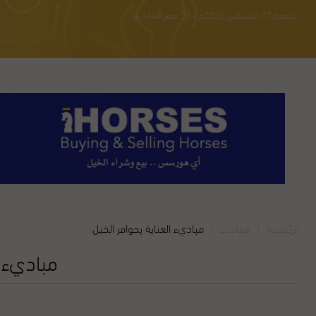
الجمعة 07 اغسطس 2026م - 23 صفر 1448 هـ
الرئيسية
مقالات‎
مباديء العناية بحوافر الخيل
مباديء ا