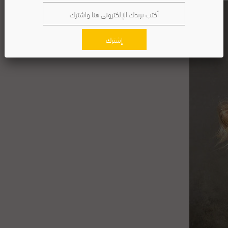
إشترك