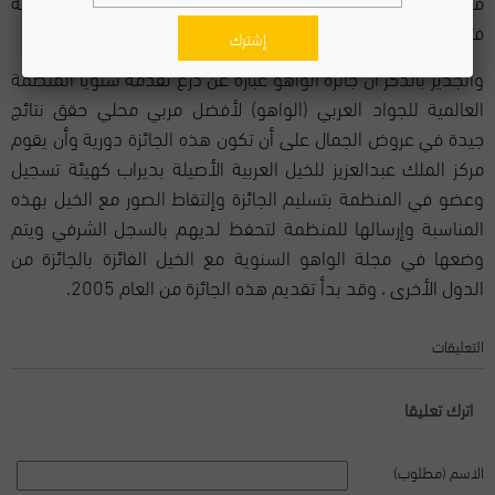
مركز الملك عبدالعزيز لجمال الخيل العربية الأصيلة الدولية الثانية
فئة (A) لعام ٢٠١٥م.
إشترك
والجدير بالذكر أن جائزة الواهو عبارة عن درع تقدمه سنوياً المنظمة
العالمية للجواد العربي (الواهو) لأفضل مربي محلي حقق نتائج
جيدة في عروض الجمال على أن تكون هذه الجائزة دورية وأن يقوم
مركز الملك عبدالعزيز للخيل العربية الأصيلة بديراب كهيئة تسجيل
وعضو في المنظمة بتسليم الجائزة وإلتقاط الصور مع الخيل بهذه
المناسبة وإرسالها للمنظمة لتحفظ لديهم بالسجل الشرفي ويتم
وضعها في مجلة الواهو السنوية مع الخيل الفائزة بالجائزة من
الدول الأخرى ، وقد بدأ تقديم هذه الجائزة من العام 2005.
التعليقات
اترك تعليقا
الاسم (مطلوب)