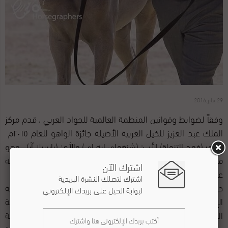
29 يناير,2016
وفقاً لضوابط وقوانين المنظمة العالمية للجواد العربي ، قدم مركز
الملك عبد العزيز للخيل العربية الأصيلة جائزة الواهو للعام ٢٠١٥م
للمهر (فهد التنهاة) الأب: (شنغهاي ايه إي) والأم: (باربريلا آر)، وهو
من إنتاج المملكة العربية السعودية، وعائد لمربط التنهاة لمالكه
اشترك الآن
عبدالله بن فهد بن دخيل الحقباني الدوسري .
اشترك لتصلك النشرة البريدية
حيث حل فهد التنهاة وصيفاً لبطولة الأمهار أعمار سنة في بطولة
لبوابة الخيل على بريدك الإلكتروني
الإنتاج المحلي لجمال الخيل العربية الأصيلة لعام ٢٠١٥م بمحافظة
الطائف، وجاء أيضا وصيفاً لبطولة الأمهار أعمار سنة في بطولة