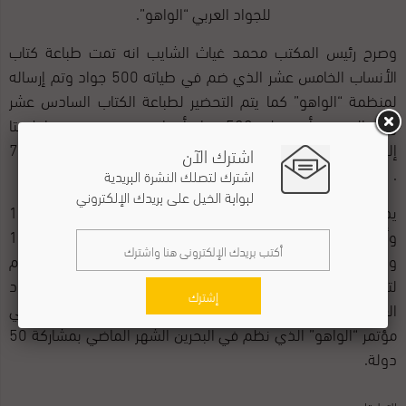
للجواد العربي “الواهو”.
وصرح رئيس المكتب محمد غياث الشايب انه تمت طباعة كتاب
الأنساب الخامس عشر الذي ضم في طياته 500 جواد وتم إرساله
لمنظمة “الواهو” كما يتم التحضير لطباعة الكتاب السادس عشر
ومن المتوقع أن يغطي 500 جواد أيضا وسيتم توزيعه قريبا ،لافتا
إلى أن عدد الخيول العربية الأصيلة المسجلة في سورية يبلغ 7000
اشترك الآن
.
اشترك لتصلك النشرة البريدية
لبوابة الخيل على بريدك الإلكتروني
يذكر أن سورية انتسبت إلى منظمة “الواهو” في عام 1989
وأصدرت كتاب الأنساب الأول للخيول العربية الأصيلة في عام 1990
واستمرت في هذه الإصدارات بانتظام كما عادت مجددا هذا العام
لتؤكد حضورها المتميز في مؤتمرات المنظمة العالمية للجواد
إشترك
العربي بعد غياب استمر سنوات وذلك من خلال مشاركتها في
مؤتمر “الواهو” الذي نظم في البحرين الشهر الماضي بمشاركة 50
دولة.