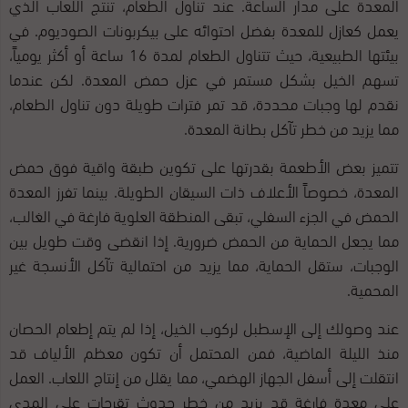
المعدة على مدار الساعة. عند تناول الطعام، تُنتج اللعاب الذي
يعمل كعازل للمعدة بفضل احتوائه على بيكربونات الصوديوم. في
بيئتها الطبيعية، حيث تتناول الطعام لمدة 16 ساعة أو أكثر يومياً،
تسهم الخيل بشكل مستمر في عزل حمض المعدة. لكن عندما
نقدم لها وجبات محددة، قد تمر فترات طويلة دون تناول الطعام،
مما يزيد من خطر تآكل بطانة المعدة.
تتميز بعض الأطعمة بقدرتها على تكوين طبقة واقية فوق حمض
المعدة، خصوصاً الأعلاف ذات السيقان الطويلة. بينما تفرز المعدة
الحمض في الجزء السفلي، تبقى المنطقة العلوية فارغة في الغالب،
مما يجعل الحماية من الحمض ضرورية. إذا انقضى وقت طويل بين
الوجبات، ستقل الحماية، مما يزيد من احتمالية تآكل الأنسجة غير
المحمية.
عند وصولك إلى الإسطبل لركوب الخيل، إذا لم يتم إطعام الحصان
منذ الليلة الماضية، فمن المحتمل أن تكون معظم الألياف قد
انتقلت إلى أسفل الجهاز الهضمي، مما يقلل من إنتاج اللعاب. العمل
على معدة فارغة قد يزيد من خطر حدوث تقرحات على المدى