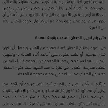
الأسبوع تكون أكثر عرضة للإصابة بالقرحة الغدية، مقارنة بتلك التي
تتدرب خمسة أيام أو أقل. لذا، يُنصح بأن تحصل الخيل على يومين
إلى ثلاثة أيام راحة في الأسبوع. خلال فترات التدريب، من الأفضل أن
يكون هناك يوم عمل ويوم راحة، مع التركيز على جودة التمارين بدلًا
من الكمية.
متى يتم تدريب الحصان المصاب بقرحة المعدة
من المهم إطعام الحصان كمية صغيرة من القش، ويفضل أن يكون
قش البرسيم، أو علف يحتوي على ألياف، أثناء العناية به وتجهيزه
للتدريب. هذا يساعد في حماية المعدة من الحموضة أثناء التمرين.
يُفضل ممارسة التمارين في فترة ما بعد الظهر، حيث يكون الحصان
قد تناول الطعام، مما يساعد في تخفيف حموضة المعدة.
غالبًا ما لا تأكل الخيل في الصباح لأنها تكون مرتاحة أو نائمة، مما
يعني أن معدتها قد تكون فارغة، مما يزيد من خطر الإصابة بالقرحة
الحرشفية. كما أن المضغ يلعب دورًا مهمًا؛ فالقش والأعلاف الغنية
بالألياف تعزز إنتاج اللعاب، مما يساعد في تخفيف الحموضة، على