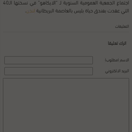
اجتماع الجمعية العمومية السنوية لـ “الايكاهو” في نسختها الـ40
التي عقدت بفندق حياة بليس بالعاصمة البريطانية
لندن
.
التعليقات
اترك تعليقا
الاسم (مطلوب)
البريد الالكتروني