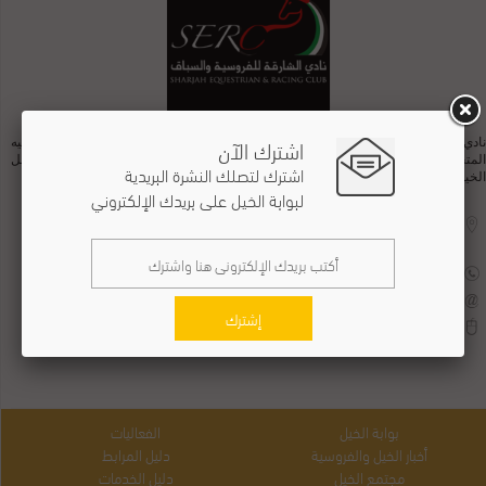
اشترك الآن
نادي الشارقة للفروسية والسباق أول نادي للفروسية والسباق فى دوله الامارات العربيه
المتحده وتم انشائه سنه 1986، يوفر النادي عددًا من الخدمات بما في ذلك خدمات نقل
اشترك لتصلك النشرة البريدية
الخيول.
لبوابة الخيل على بريدك الإلكتروني
الدولة :
الإمارات
المدينة :
الشارقة
التليفون :
0097165311155
البريد الالكتروني :
info@serc.ae
إشترك
الموقع الاكتروني :
www.serc.ae
بوابة الخيل
الفعاليات
أخبار الخيل والفروسية
دليل المرابط
مجتمع الخيل
دليل الخدمات