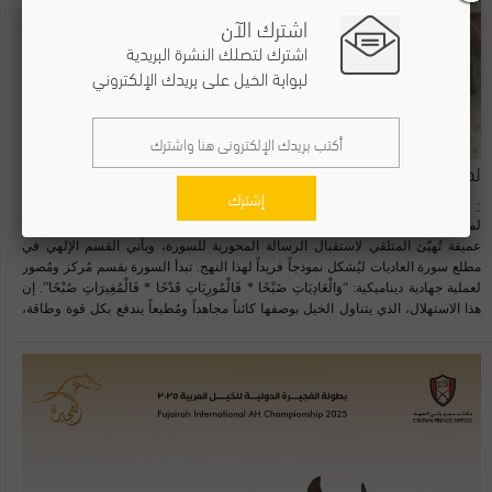
اشترك الآن
لحجز الطاولات وفي تعليقه على الحدث، قال فالح النصر، رئيس مجلس إدارة جولة
الجياد العربية العالمية: “البطولة تمثل التزامنا الراسخ بوضع الخيل العربي الأصيل في
اشترك لتصلك النشرة البريدية
المكانة التي يستحقها على المستوى العالمي، مع الحفاظ على معايير النزاهة والتميز
لبوابة الخيل على بريدك الإلكتروني
والفخر بالتراث العربي.” نظام تأهل استثنائي وجوائز تاريخية اعتمدت البطولة نظام
تأهل فريداً من نوعه، حيث يقتصر حق المشاركة على أبطال الميداليات الثلاث (الذهب
والفضة والبرونز) من كل بطولة من البطولات الست في كل محطة من محطات ...
لماذا أقسم الله في سورة العاديات بالخيل؟
إشترك
2 ديسمبر,2025
لماذا أقسم الله في سورة العاديات بالخيل؟ تُمثّل فواتح السور القرآنية مَداخل بلاغية
عميقة تُهيّئ المتلقي لاستقبال الرسالة المحورية للسورة، ويأتي القسم الإلهي في
مطلع سورة العاديات ليُشكل نموذجاً فريداً لهذا النهج. تبدأ السورة بقسم مُركز ومُصور
لعملية جهادية ديناميكية: “وَالْعَادِيَاتِ ضَبْحًا * فَالْمُورِيَاتِ قَدْحًا * فَالْمُغِيرَاتِ صُبْحًا”. إن
هذا الاستهلال، الذي يتناول الخيل بوصفها كائناً مجاهداً ومُطيعاً يندفع بكل قوة وطاقة،
يُثير تساؤلاً جوهرياً يتجاوز الوصف السطحي: ما هي الحكمة الكامنة وراء اختيار الله عز
وجل هذا المخلوق المُحدد، بهذه الأوصاف الحركية المتسارعة (الجري، اللهث، إخراج
الشرر، الإغارة)، ليكون محل القسم؟ قبل أن نجيب على سؤال لماذا أقسم الله بالخيل
في سورة العاديات، نوضح فيها معنى قسم الله تعالى بالعاديات وهي الخيل المسرعة
حين تعدو، وتجري للغارة في المعركة في سبيل الله، والضبح هو اصوات الخيل عندما
تعدو هي المقصود بالعاديات في قوله تعالى (وَالْعَادِيَاتِ ضَبْحًا) ، وهذا الصوت ليس بصوت
صهيل الخيل، او حمحمة الخيل، وهو الصوت الذي يسمع من الفرس عندما يعدو، اي ان
الضبح هو صوت الخيل وصهيلها. واختلف العلماء في المراد بالعاديات، لكن ما يتفق عليه