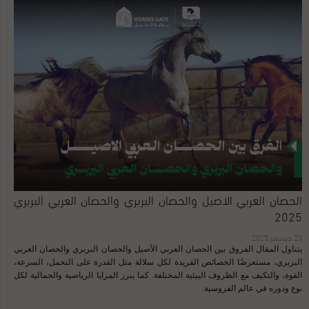
معظم ملاك الخيول أن تقديم التبن بشكل حر (Ad-Lib) هو الخيار الأفضل، لأنه يسمح
لجهاز الحصان الهضمي بالعمل بشكل مستمر — كما خُلِق ليفعل في الطبيعة. لكن
الإفراط في تقديم التبن يمكن أن يشكّل مشكلة للخيول: التي تميل لزيادة الوزن أو التي
تلتهم حصتها بسرعة كبيرة، مما يدفع المالك إلى زيادة الكمية وتحذّر خبيرة التغذية
المستقلة كلير ماكلاود: “المشكلة في التقديم الحر للتبن أن العديد من الخيول ستُفرط
في الأكل وتصبح بدينة — حتى عند تناول تبن عادي الجودة.” وإذا كان من غير الممكن
تقديم التبن بشكل حر، يجب حساب الكمية ...
الحصان العربي الاصيل والحصان البربري والحصان العربي البربري
2025
23 ديسمبر,2025
يتناول المقال الفروق بين الحصان العربي الأصيل والحصان البربري والحصان العربي
البربري، مستعرضًا الخصائص الفريدة لكل سلالة مثل القدرة على التحمل، السرعة،
القوة، والتكيف مع الظروف البيئية المختلفة. كما يبرز المزايا الرياضية والجمالية لكل
نوع ودوره في عالم الفروسية.