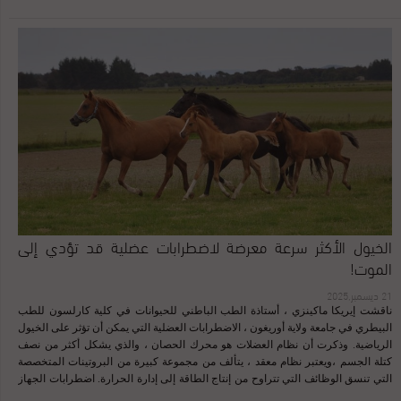
إلتواء الامعاء ، مما يؤدي إلى تخفيف الضغط عليها وبالتالي تسهيل عملية الاخراج
(التبرز). تكون عملية المشي لمدة 30دقيقة فقط لاغير ويتم ملاحظة اختفاء أعراض
المغص من عدمه وإذا لم تختفي أعراض المغص فإن تدخل الطبيب البيطري المختص
مهم جدا . (الخطوة الثانية) لتشخيص المغص بالشكل الصحيح وتحديد طريقة العلاج
،عادة مايقوم الطبيب البيطري بإعطاء المسكنات و تعليق المحاليل اللازمة وكثيراً ما
يستخدم زيت البرافين عن طريق أنبوبة خاصة لتليين المعدة وتسهيل حركة الامعاء
وكمسهل لعملية الإخراج ، ومن ثم يقوم الطبيب البيطري المختص بتقييم الخيل فإذا لم
تستجب للعلاج فإنه ينتقل إلى … (الخطوة الثالثة) إذا كان سبب المغص انسداد الامعاء
أو إلتفافها (وهو الغالب) يمكن أن يكون التدخل الجراحي اهم الحلول المطروحة. مقالات
ذات صلة كيف تحمي حصانك من المغص (الكوليك)؟ اتخاذ القرارات في حالات المغص
الحرجة:دور مالك الحصان والطبيب البيطري تابعونا على الانستجرام أضغط ...
الخيول الأكثر سرعة معرضة لاضطرابات عضلية قد تؤدي إلى
الموت!
21 ديسمبر,2025
ناقشت إيريكا ماكينزي ، أستاذة الطب الباطني للحيوانات في كلية كارلسون للطب
البيطري في جامعة ولاية أوريغون ، الاضطرابات العضلية التي يمكن أن تؤثر على الخيول
الرياضية. وذكرت أن نظام العضلات هو محرك الحصان ، والذي يشكل أكثر من نصف
كتلة الجسم ،ويعتبر نظام معقد ، يتألف من مجموعة كبيرة من البروتينات المتخصصة
التي تنسق الوظائف التي تتراوح من إنتاج الطاقة إلى إدارة الحرارة. اضطرابات الجهاز
العضلي تتسبب في ضعف الأداء وفي بعض الحالات تؤدي إلى الموت ؛ حوالي 5٪ إلى