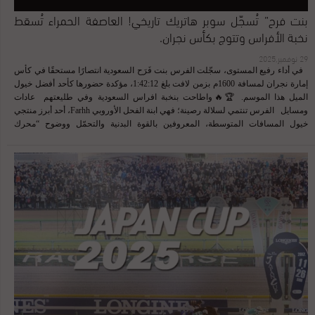
بنت فرح” تُسجّل سوبر هاتريك تاريخي! العاصفة الحمراء تُسقط
نخبة الأفراس وتتوج بكأس نجران.
29 نوفمبر,2025
في أداء رفيع المستوى، سجّلت الفرس بنت فَرَح السعودية انتصارًا مستحقًا في كأس
إمارة نجران لمسافة 1600م بزمن لافت بلغ 1:42:12، مؤكدة حضورها كأحد أفضل خيول
الميل هذا الموسم. 🏆🔥واطاحت بنخبة افراس السعودية وفي طليعتهم عادات
ومسايل الفرس تنتمي لسلالة رصينة؛ فهي ابنة الفحل الأوروبي Farhh، أحد أبرز منتجي
خيول المسافات المتوسطة، المعروفين بالقوة البدنية والتحمّل ووضوح “محرك
التسارع” في آخر 400م. المالك والمُنتج: الأمير فيصل بن خالد بن عبدالعزيز، الذي
يواصل ترسيخ بصمته الإنتاجية عبر اختيارات دقيقة وخطوط دم تتناسب مع طبيعة
سباقات السعودية. التدريب: تحت إشراف عبدالله مشرف، الذي ظهر بوضوح تأثير
عمله الفني عبر جاهزية الفرس، طريقة بنائها للسرعة، وتوازنها في توزيع مجهودها.
ويحسب لهذا المدرب اختياره الخيالة بمهنية عالية عدى قضبته للفورمة لغالبية جياده
الخيّال: ريكاردو فيريرا—أحد أفضل الخيالة في قراءة إيقاع السباق، وقدّم هنا قيادة ذكية
كانت مفتاحًا رئيسيًا لهذا الفوز. ريكاردو هذا يركض بمخه قبل دفشه وكرابيجه منذ
الانطلاقة، حافظ فيريرا على مكان متوسط—not too far, not too tight—مما سمح
للفرس بالتنفس والبقاء في “وضعية راحة” بعيدًا عن الاندفاع المبكر الذي يستهلك طاقة
الميل. في أول 800 متر، كانت الفرس تسير بإيقاع انسيابي، تُظهر مرونة وقدرة على
تمديد الخطوة—وهي من أهم صفات مواليد Farhh. عند الاقتراب من المنعطف، بدأت ...