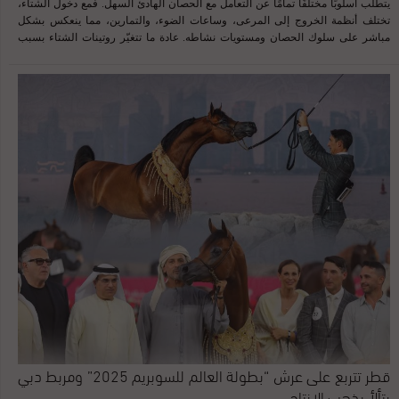
يتطلب أسلوبًا مختلفًا تمامًا عن التعامل مع الحصان الهادئ السهل. فمع دخول الشتاء،
تختلف أنظمة الخروج إلى المرعى، وساعات الضوء، والتمارين، مما ينعكس بشكل
مباشر على سلوك الحصان ومستويات نشاطه. عادة ما تتغيّر روتينات الشتاء بسبب
تغيّر ساعات النهار، وسوء أرضيات المرعى، وزيادة وقت الإسطبل. بعض الخيول تستمر
في ممارسة الرياضة بقدر ما تسمح به الأحوال الجوية، بينما يجد البعض الآخر أن نشاطه
يتحول من الخروج الطويل إلى العمل داخل الميدان تحت الإضاءة. وإذا كان الحصان قد
أمضى الصيف في موسم منافسات مكثف، فإن التحول إلى روتين الشتاء يعني
بالضرورة تقليل الحركة وصرف الطاقة. وهنا يبرز السؤال المهم: أين تذهب هذه الطاقة
المتراكمة؟ وكيف نُدير حصانًا أصبح أكثر حساسية أو قابلية للانفعال؟ بعض الملاك
يلاحظون تغيّرًا موسميًا في السلوك، خصوصًا مع بدء قصّ شعر الحصان (Clipping). تقول
تريسي هاموند MSc (Dist) — أخصائية تغذية الخيول في Dengie: “غالبًا ما نتلقى اتصالات
من أصحاب الخيول بعد أول قصّة شعر في الموسم، يخبروننا بأن حصانهم أصبح فجأة
أكثر نشاطًا أو قفزًا. لا يوجد دليل علمي قاطع، لكننا نعتقد أنهم ببساطة يشعرون بالبرد
أكثر مما اعتادوا!” ...
قطر تتربع على عرش “بطولة العالم للسوبريم 2025” ومربط دبي
يتألأ بذهب الإنتاج