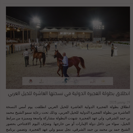
ضمن مختلف الفئات العمرية. تميزت المنافسات بقوتها وتنوع المشاركات، وانتهى اليوم
بتقاسم المرابط لصدارة الأشواط الثمانية التي أقيمت. وفي ختام اليوم الافتتاحي، قام
الشيخ حمد بن محمد بن حمد الشرقي بتتويج الفائزين في فئة المهرات من عمر سنة.
جاءت النتائج كالآتي الأفراس فئة ٤ سنوات فيما فوق فئة ج الأمهار عمر سنة فئة أ
الأمهار عمر سنة فئة ب الأمهار عمر سنة فئة ج الأمهار عمر سنتين فئة ب الأمهار عمر
سنتين فئة ج الفحول بعمر ٤ سنين فما فوق فئة أ تابعونا على الانستجرام أضغط هنا
للمزيد من الأخبار أضغط هنا
انطلاق بطولة الفجيرة الدولية في نسختها العاشرة للخيل العربي
29 نوفمبر,2025
انطلاق بطولة الفجيرة الدولية العاشرة للخيل العربي انطلقت يوم أمس النسخة
العاشرة من بطولة الفجيرة الدولية للخيل العربي، وذلك تحت رعاية سمو الشيخ محمد
بن حمد الشرقي، ولي عهد الفجيرة. شهدت البطولة مشاركة واسعة ومميزة من مرابط
الخيل، سواء من داخل دولة الإمارات أو من خارجها. وشرّف اليوم الافتتاحي بحضور
الشيخ حمد بن محمد بن حمد الشرقي، نجل سمو ولي عهد الفجيرة. وتضمن برنامج