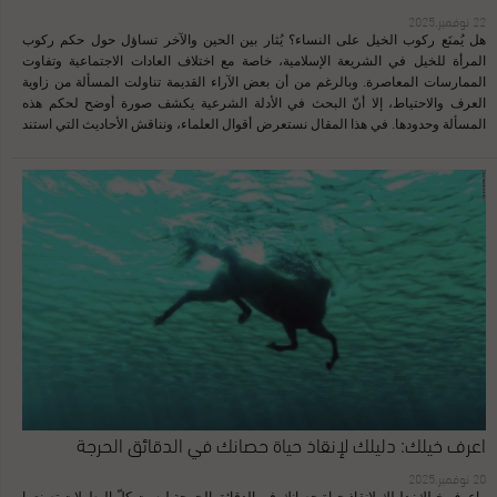
22 نوفمبر,2025
هل يُمنَع ركوب الخيل على النساء؟ يُثار بين الحين والآخر تساؤل حول حكم ركوب
المرأة للخيل في الشريعة الإسلامية، خاصة مع اختلاف العادات الاجتماعية وتفاوت
الممارسات المعاصرة. وبالرغم من أن بعض الآراء القديمة تناولت المسألة من زاوية
العرف والاحتياط، إلا أنّ البحث في الأدلة الشرعية يكشف صورة أوضح لحكم هذه
المسألة وحدودها. في هذا المقال نستعرض أقوال العلماء، ونناقش الأحاديث التي استند
إليها البعض، ونوضّح الضوابط الشرعية المرتبطة بركوب المرأة للخيل، بعيدًا عن
العادات والتقاليد، وبالاعتماد على ما يصح من الأدلة. المتأمل في تاريخ العرب الجاهلي لا
يجد فيه ركوب النساء للخيل ، ولعله إن وُجد أن يكون نادراً ؛ إذ من المعلوم أن ركوب
الخيل هو من فعل الرجال ، وقد اشتهر ذلك حتى صار علماً عليهم ، وكأنه خاصٌّ بهم ،
وهكذا الأمر في الإسلام ، وقد بحثنا جهدنا للظفر بنص أو حادثة في ركوب النساء للخيل
فلم نظفر بشيء ، ووجدنا ركوبهن للإبل ، والحمير ، والبغال . ولا يعني ما سبق أن ركوب
النساء للخيل من المحرمات الشرعية ، بل هي العادة ، والعُرف ، وليس ذلك من أجل
كون الفعل محرَّماً ، كيف وقد امتن الله تعالى على الخلق عموماً بتسخير الخيل للركوب
فقال : ( وَالْخَيْلَ وَالْبِغَالَ وَالْحَمِيرَ لِتَرْكَبُوهَا وَزِينَةً وَيَخْلُقُ مَا لاَ تَعْلَمُونَ ...
اعرف خيلك: دليلك لإنقاذ حياة حصانك في الدقائق الحرجة
20 نوفمبر,2025