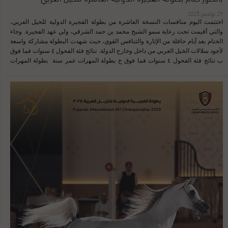
29 نوفمبر,2025
اختتمت اليوم منافسات النسخة العاشرة من بطولة الفجيرة الدولية للخيل العربي،
والتي أقيمت تحت رعاية سمو الشيخ محمد بن حمد الشرقي، ولي عهد الفجيرة. وجاء
الختام بعد أيام حافلة من الإثارة والتنافس القوي، حيث شهدت البطولة مشاركة واسعة
لأجود سلالات الخيل العربي من داخل وخارج الدولة. نتائج فئة الفحول ٤ سنوات فما فوق
ب نتائج فئة الفحول ٤ سنوات فما فوق ج بطولة المهرات عمر سنة بطولة المهرات
الجونيور بطولة المهور الجونيور بطولة الفحول الكبار تابعونا على الانستجرام أضغط هنا
للمزيد من الأخبار أضغط هنا