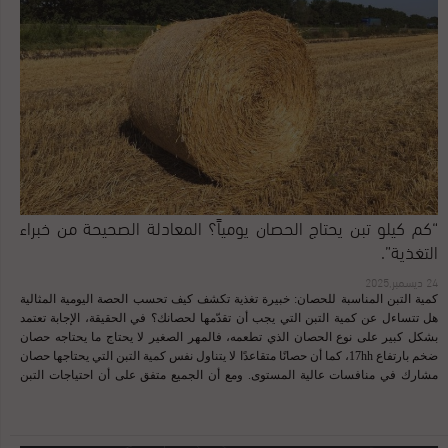
“كم كيلو تبن يحتاج الحصان يومياً؟ المعادلة الصحيحة من خبراء
التغذية”.
24 ديسمبر,2025
كمية التبن المناسبة للحصان: خبيرة تغذية تكشف كيف تحسب الحصة اليومية المثالية
هل تتساءل عن كمية التبن التي يجب أن تقدّمها لحصانك؟ في الحقيقة، الإجابة تعتمد
بشكل كبير على نوع الحصان الذي تطعمه، فالمهر الصغير لا يحتاج ما يحتاجه حصان
ضخم بارتفاع 17hh، كما أن حصانًا متقاعدًا لا يتناول نفس كمية التبن التي يحتاجها حصان
مشارك في منافسات عالية المستوى. ومع أن الجميع متفق على أن احتياجات التبن
تختلف من حصان لآخر، يبقى السؤال: كيف يمكن للمالك تحديد الكمية المناسبة لحصانه
بدقة؟ تواصلنا مع خبيرة تغذية خيول لمعرفة الطريقة العلمية والصحيحة ، والنتيجة
ليست معقدة كما قد يبدو لأول وهلة. هل يمكن تقديم كمية كبيرة جدًا من التبن؟ يعرف