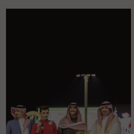
اليوم الأول إقامة الأشواط التأهيلية للمهرات والأفراس ضمن مختلف الفئات العمرية.
تميزت المنافسات بقوتها وتنوع المشاركات، وانتهى اليوم بتقاسم المرابط لصدارة
الأشواط الثمانية التي أقيمت. وفي ختام اليوم الافتتاحي، قام الشيخ حمد بن محمد بن
حمد الشرقي بتتويج الفائزين في فئة المهرات من عمر سنة. واستهلت “الاريام الظفرة”
للشيخ ياس بن حمدان بن زايد بن سلطان آل نهيان، المنافسات بإحرازها المركز الأول
في الشوط الافتتاحي المخصص للمهرات عمر سنة القسم “أ”، وحققت 91.70 نقطة،
تلتها في المركز الثاني “وتين الفراس” لفراس مشعل، التي حققت 91.30 نقطة، فيما
حلت ثالثة “دي رناد” لمربط دبي وسجلت 91.10 نقطة. وتصدرت القسم “ب” للمهرات
عمر سنة، “شهيرة البستان” لاسطبلات البستان، محققة 91.9 نقطة، وجاءت في المركز
الثاني “سيلين البداير” للشيخ محمد بن سعود القاسمي، وحققت 91.40 نقطة، وحصلت
على المركز الثالث “اي اس فاتنة” للشيخ عبد الله بن ماجد القاسمي، ...