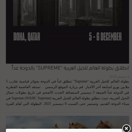
انطلاق بطولة العالم للخيل العربية “SUPREME” بالدوحة غداً
4 ديسمبر,2025
بطولة العالم للخيل العربية “Supreme” تنطلق غداً في الدوحة بجوائز قياسية تقارب 5
ملايين يورو لمتابعة آخر الأخبار قم بزيارة الموقع الرسمي تستعد العاصمة القطرية
في الدوحة غداً الجمعة 5 ديسمبر لاستضافة الحدث الأضخم في تاريخ بطولات جمال
الخيل العربية، حيث تنطلق بطولة العالم للخيل العربية Supreme (WAHC Supreme) في
ميناء الدوحة القديم، وتستمر حتى السبت 6 ديسمبر 2025. البطولة التي تُقام للمرة
الأولى في التاريخ، جاءت ثمرة تعاون استراتيجي بين بطولة العالم للخيل العربية وجولة
الجياد العربية العالمية (GCAT)، حيث ستشهد منافسة شرسة بين أبطال الذهب والفضة
والبرونز من جميع محطات موسم 2025 على جوائز مالية غير مسبوقة تبلغ €4,980,000
(ما يقارب 5 ملايين يورو). ‎تعرّفوا على تفاصيل توزيع الجوائز المالية لبطولة العالم
لجمال الخيل العربية – سوبريم لمشاهدة البطولة بث مباشر للوصول لموقع البطولة