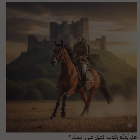
السباق، حيث أظهر قدرة فائقة على التحمل والاستمرارية رغم المشاركات المتتالية
في الأسابيع الماضية. ثقة المالك منذ سباقات الطائف أكد سمو الأمير تركي بن سعد،
في تصريح خاص، أن ثقته في الجواد لم تتزعزع منذ سباقات الطائف، مشيراً إلى أن
الفريق الفني وجد ضالته في المناسبات الطويلة وخاصة مسافة 2000 متر. تجهيز دقيق
وقيادة محترفة قدم المدرب المميز مهدي السبيعي تجهيزاً دقيقاً للجواد، انعكس في
استقرار مستوى طويقان وتطوره من شوط لآخر. من جهته، قاد الفارس نايف العنزي
الجواد بذكاء، محافظاً على إيقاع مثالي في منتصف السباق قبل إطلاق الجواد في آخر
600 متر بثقة كاملة. وقد كان العنزي أحد نجوم هذا الأسبوع بأدائه المتميز. مؤشرات
إيجابية للمستقبل أظهر طويقان مهارة عالية في توزيع الجهد، وهو عنصر أساسي في
سباقات المسافات المديدة على أرضية الرياض ...
هل يُمنَع ركوب الخيل على النساء؟