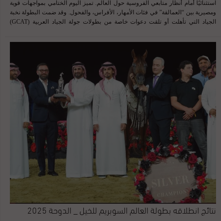
استثنائيًا أمام أنظار متابعي الفروسية حول العالم. تميز اليوم الختامي بمواجهات قوية
ومصيرية بين “العمالقة” في فئات الأمهار، الأفراس، والفحول. وقد ضمت البطولة نخبة
الجياد التي تأهلت أو تلقت دعوات خاصة من بطولات جولة الجياد العربية (GCAT)
والعروض الشريكة من كافة القارات. أسفر الختام عن تقاسم للألقاب الكبرى في “ليلة
الإمارات وقطر”؛ حيث أكدت خيول دولة الإمارات العربية المتحدة تفوقها بحصد ألقاب
فئتي الأمهار والأفراس، بينما دانت السيطرة في فئة الفحول لخيول دولة قطر، التي
تُوجت بلقب (ملوك الحلبة). النتائج النهائية بطولة الأمهار في بطولة العالم للخيل العربية
السوبريم 2025: البطل الذهبي 🥇: D BORKAN (دي بركان) (FA El Rasheem x D
Ajayeb) البطل الفضي 🥈: MJ KHALED (إم جي خالد) (Farouq Al Muawd x Nabilah
Al Dehamiah) البطل البرونزي 🥉: SYNATRA (سيناترا) النتائج النهائية بطولة الافراس
بطولة العالم للخيل السوبريم الدوحة_ 2025 🥇الأريام بنفسج | AL ARYAM
BANAFSAJ (The Gold Winner) 🥇 دي شيهانة | D SHIHANAH (Almost Gold!) 🥈
دي بيسان | D BEISAN 🥉مزن البداير | MOZN AL BIDAYER النتائج النهائية بطولة
الأفحل بطولة العالم للخيل العربية السوبريم الدوحة ...
نتائج انطلاقه بطولة العالم السوبريم للخيل _ الدوحة 2025