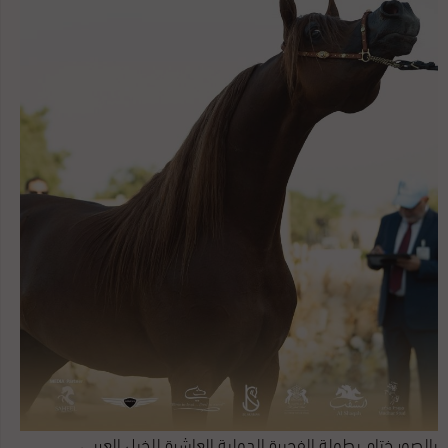
الاكثرية هو ان المقصود هو الخيول، لان باقي الفاظ الايات، مثل الضبح لا تكون الا
للفرس، ولا يمكن ان تكون للإبل، وقوله تعالى ( فالمغيرات صبحا )، ينطبق على الخيل،
وروي عن ابن ...
بالصور ختام بطولة الفجيرة الدولية العاشرة للخيل العربي