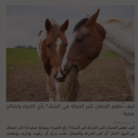
25٪ من الخيول الرياضية ، تعاني من اضطرابات عضلية وراثية. المدهش ، أن هذه
الاضطرابات يمكن أن يكون لها بعض الآثار المفيدة ، بدءا من تعزيز كتلة العضلات إلى
تحسين معدل الأيض . نظرا لأهمية النظام العضلي للأداء الرياضي للحصان ، فقد اجتذب
تركيزا كبيرا للبحوث. حيث أن الخلل فيه يسبب مشاكل تتراوح من الضعف إلى الشلل
التنفسي والموت الباكر. ويبدو أن الخيول الأصيلة تشترك في اضطراب معين يحدث
أثناء التدريب ، ونادرًا ما تظهر علامات واضحة أثناء ممارسة السباق الفعلي. يشار إلى
هذا المرض بأنه أكثر شيوعًا في الخيول الأكثر سرعة الأسرع لأنها تؤدي عمليات عضلية
أكثر وبشكل مكثف. أعراض الاضطرابات العضلية عند الخيول السريعة “من الضروري
لمربي الخيول الرياضية التمييز بين آلام العضلات الناتجة عن الركض وبين أعراض
المغص؛ ...
كيف نُطعم الحصان كثير الحركة في الشتاء؟ رأي الخبراء ونصائح
عملية
19 ديسمبر,2025
كيف نُطعم الحصان كثير الحركة في الشتاء؟ رأي الخبراء ونصائح عملية إذا كان حصانك
من النوع “الحار” أو كثير الحركة والانفعال، فأنت تدرك أن ركوبه، وإدارته، وإطعامه