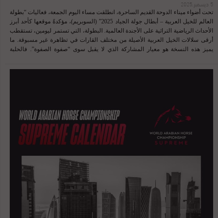
5 ديسمبر,2025
تحت أضواء ميناء الدوحة القديم الساحرة، انطلقت مساء اليوم الجمعة، فعاليات “بطولة
العالم للخيل العربية – أبطال جولة الجياد 2025” (السوبريم)، مؤكدةً موقعها كأحد أبرز
الأحداث الرياضية التراثية على الأجندة العالمية. البطولة، التي تستمر ليومين، تستقطب
أرقى سلالات الخيل العربية الأصيلة من مختلف القارات في تظاهرة غير مسبوقة. ما
يميز هذه النسخة هو معيار المشاركة الذي لا يقبل سوى “صفوة الصفوة”. فالحلبة
القطرية لم تكن مجرد ساحة تنافس، بل تحولت إلى ملتقى الأبطال النخبة الذين تأهلوا
عبر بطولات “جولة الجياد العربية” (GCAT) حول العالم. وقد عزز المنظمون مستوى
المنافسة بتوجيه دعوات خاصة وحصرية لجميع حاملي الألقاب الكبرى في العروض
الشريكة دولياً، ليصبح الحدث الحالي هو التجمع الأقوى والأصعب فنياً في تاريخ بطولات
جمال الخيل. ويأتي هذا المستوى الرفيع مصحوباً بحوافز غير مسبوقة، حيث يتنافس
المشاركون على جوائز مالية إجمالية قياسية تبلغ قيمتها $4.9$ مليون يورو. شهد اليوم
الأول إثارة بالغة، خُصصت لمنافسات فئات “المستقبل الواعد” (مهرات وأمهار السنة
والمهرات). وقد عكست النتائج المبكرة القوة المتنامية للفروسية الخليجية، حيث كانت
السيطرة القطرية مطلقة على المراكز الأولى في عديد الفئات. ولم يغب التواجد القوي
للمرابط السعودية والإماراتية، التي حجزت لها مقاعد ثابتة على منصات التتويج في بداية
هذا الصراع المحتدم. جاءت النتائج النهائية لليوم الأول كالتالي: النتائج النهائية بطولة
المهرات عمر سنة ...