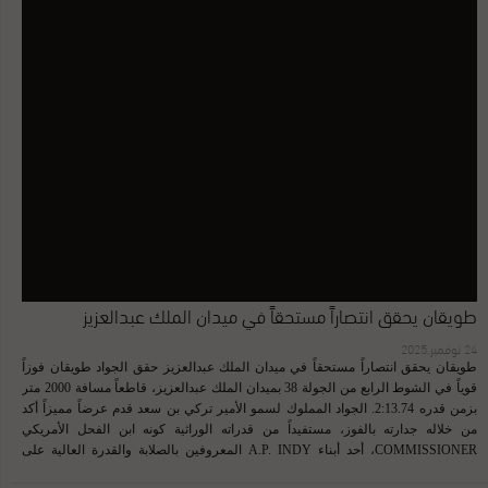
طويقان يحقق انتصاراً مستحقاً في ميدان الملك عبدالعزيز
24 نوفمبر,2025
طويقان يحقق انتصاراً مستحقاً في ميدان الملك عبدالعزيز حقق الجواد طويقان فوزاً
قوياً في الشوط الرابع من الجولة 38 بميدان الملك عبدالعزيز، قاطعاً مسافة 2000 متر
بزمن قدره 2:13.74. الجواد المملوك لسمو الأمير تركي بن سعد قدم عرضاً مميزاً أكد
من خلاله جدارته بالفوز، مستفيداً من قدراته الوراثية كونه ابن الفحل الأمريكي
COMMISSIONER، أحد أبناء A.P. INDY المعروفين بالصلابة والقدرة العالية على
التحمل في المسافات الطويلة. برز أداء طويقان بشكل خاص في المراحل الأخيرة من