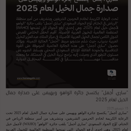
“ساري أجمل” يكتسح جائزة الواهو ويهيمن على صدارة جمال
الخيل لعام 2025
15 ديسمبر,2025
“ساري أجمل” يكتسح جائزة الواهو ويهيمن على صدارة جمال الخيل لعام 2025 تحت
الرعاية الكريمة لخادم الحرمين الشريفين، وبتشريف من أمير منطقة الرياض في
الختام، تُوِّج الجواد السعودي “ساري أجمل” بلقب جائزة “الواهو” (WAHO) لأجمل خيل
لعام 2025، وهي إحدى أرفع الجوائز التي تمنحها المنظمة العالمية للخيول العربية