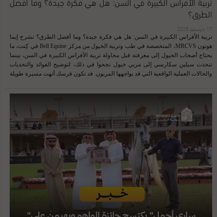
تربية الأفراس الكبيرة في السن: هل هي فكرة جيدة؟ وما أفضل
الطرق؟
17 ديسمبر,2025
تربية الأفراس الكبيرة في السن: هل هي فكرة جيدة؟ وما أفضل الطرق؟ تشرح إيما
هوتون MRCVS، المتخصصة في طب وتربية الخيول من مركز Bell Equine في كِنت، ما
يحتاج أصحاب الخيول إلى معرفته قبل محاولة تربية الأفراس الكبيرة في السن، بينما
تتحدث سيلين سكارسي إلى مربي خيول نجحوا في ذلك، لتوضيح الفوائد والتحديات
والحالات العملية الواقعية التي قد يواجهها المربون. قد تكون فرسك أنهت مسيرة طويلة
في المنافسات، أو ربما أصبحت قادرًا الآن على وضعها في الحمل بعد سنوات من
الانشغال أو عدم القدرة المالية. لكن يبقى السؤال المهم: هل لا تزال الفرس في سنها
المتقدم خيارًا جيدًا للتربية، خصوصًا إذا تجاوزت سنوات المراهقة ووصلت إلى منتصف
العُمر أو أكثر؟ تشير الأبحاث إلى أن الخصوبة لدى الأفراس تبلغ ذروتها عند عمر ستة أو
سبعة أعوام، ثم تبدأ بالانخفاض تدريجيًا مع كل سنة إضافية. وقد أثبتت عدة دراسات أن
نسب الحمل ونسب إتمام الولادة تنخفض بشكل ملحوظ بعد عمر 12–13 عامًا. ورغم أن
الأفراس نادرًا ما تمر بما يشبه “سن اليأس” لدى النساء، إلا أن الشيخوخة التناسلية
تظهر بوضوح، إذ يزداد الفاصل بين الدورات التناسلية، وتصبح البويضات أقل جودة. كما
تنخفض فرصة الحمل في الدورة الواحدة من 60% في الفرس السليمة الشابة إلى 20–
40% في الفرس الأكبر سنًا، حتى عند التزاوج ...