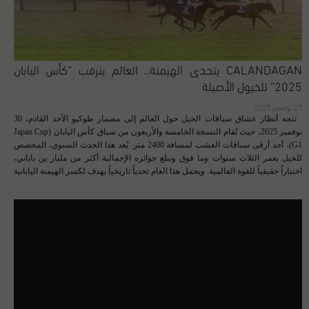
CALANDAGAN يتحدى الهيمنة.. العالم يترقب “كأس اليابان
2025” للخيول الأصيلة
27 نوفمبر,2025
تتجه أنظار عشاق سباقات الخيل حول العالم إلى مضمار طوكيو الأحد القادم، 30
نوفمبر 2025، حيث تُقام النسخة الخامسة والأربعون من سباق كأس اليابان (Japan Cup
G1)، أحد أرقى سباقات العشب لمسافة 2400 متر. يُعد هذا الحدث السنوي، المخصص
للخيل بعمر الثلاث سنوات وما فوق وتبلغ جوائزه الإجمالية أكثر من مليار ين ياباني،
اختباراً حقيقياً للقوة العالمية. ويحمل هذا العام تحدياً تاريخياً يهدف لكسر الهيمنة اليابانية
المطلقة على اللقب، والتي استمرت بلا انقطاع منذ عام 2006. يتمثل هذا التحدي في
المشاركة الدولية النادرة التي يمثلها الجواد الفرنسي الأسطوري Calandagan، الحائز
على لقب حصان العام في أوروبا لعام 2025. يتقدم Calandagan قائمة تضم ثمانية عشر
جواداً، ويسعى بطل أوروبا لتحقيق إنجاز لم يشهده السباق منذ عقدين. يواجه
Calandagan منافسة شرسة من نخبة الخيول اليابانية، وعلى رأسها Danon Decile (الفائز
بكأس دبي شيما كلاسيك G1)، و Justin Palace، بالإضافة إلى وصيف العام الماضي
Durezza. للمزيد من التفاصيل عن السباق وقائمة المشاركين النهائية، يمكن زيارة
الصفحة الرسمية للبطولة: https://japanracing.jp/en/japancup/، ولتحليل دقيق للخيول
الرئيسية يمكنك مشاهدة هذا الفيديو: فيديو تحليل لسباق كأس اليابان 2025. إذا نجح
Calandagan في إزاحة منافسيه وحصد اللقب، فلن يحصل على جائزة الفوز الكبرى