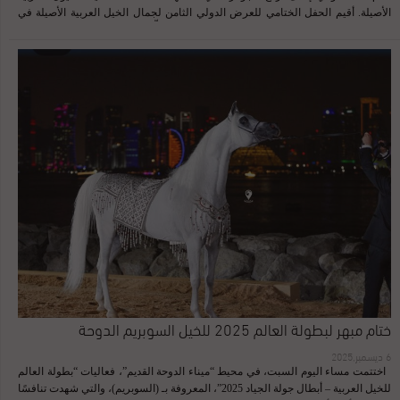
الأصيلة. أقيم الحفل الختامي للعرض الدولي الثامن لجمال الخيل العربية الأصيلة في
مركز الملك عبدالعزيز للخيل العربية بديراب، حيث سُلِّم مندوبو مربط “أجمل” الجائزة
الثمينة. ويؤكد حصول “ساري أجمل” على هذه الجائزة العالمية المرموقة على القوة
التنافسية والجودة الفائقة للإنتاج السعودي المحلي، ويسلط الضوء على مستوى التطور
الذي وصلت إليه برامج تربية الخيل في المملكة، ما يجعله منافساً مهماً وبارزاً في كافة
المحافل الدولية. تابعونا على الانستجرام أضغط هنا للمزيد من المقالات أضغط هنا
ختام مبهر لبطولة العالم 2025 للخيل السوبريم الدوحة
6 ديسمبر,2025
اختتمت مساء اليوم السبت، في محيط “ميناء الدوحة القديم”، فعاليات “بطولة العالم
للخيل العربية – أبطال جولة الجياد 2025”، المعروفة بـ (السوبريم)، والتي شهدت تنافسًا